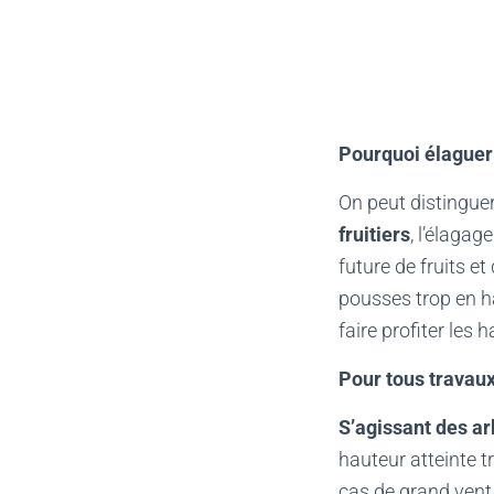
Pourquoi élaguer 
On peut distinguer
fruitiers
, l’élaga
future de fruits e
pousses trop en hau
faire profiter les 
Pour tous travau
S’agissant des a
hauteur atteinte 
cas de grand vent,