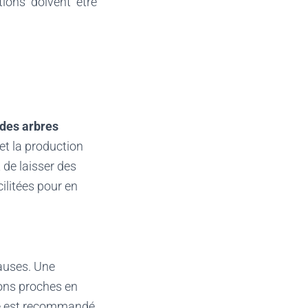
tions doivent être
 des arbres
et la production
 de laisser des
cilitées pour en
causes. Une
ions proches en
gage est recommandé