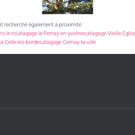
nt recherché également à proximité :
s-le-roi
,
élagage le Perray-en-yvelines
,
élagage Vieille Eglis
a Celle-les-bordes
,
élagage Cernay-la-ville