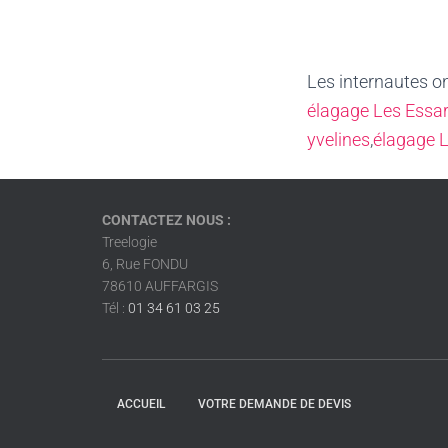
Les internautes o
élagage Les Essart
yvelines
,
élagage L
CONTACTEZ NOUS :
Treelogie
6, Rue FONDU
78610 AUFFARGIS
Tél :
01 34 61 03 25
ACCUEIL
VOTRE DEMANDE DE DEVIS