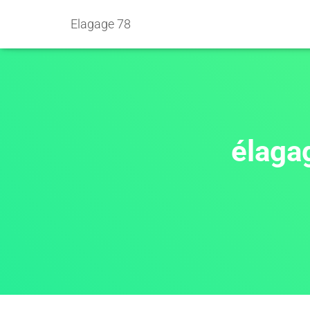
Elagage 78
élaga