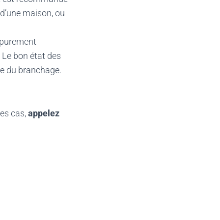
, d’une maison, ou
s purement
 Le bon état des
le du branchage.
ces cas,
appelez