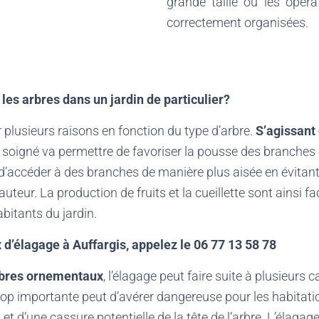
grande taille où les opéra
correctement organisées.
les arbres dans un jardin de particulier?
 plusieurs raisons en fonction du type d’arbre.
S’agissant
ge soigné va permettre de favoriser la pousse des branches 
t d’accéder à des branches de manière plus aisée en évitant
teur. La production de fruits et la cueillette sont ainsi fa
habitants du jardin.
x d’élagage à
Auffargis
, appelez le 06 77 13 58 78
rbres ornementaux
, l’élagage peut faire suite à plusieurs 
trop importante peut d’avérer dangereuse pour les habitat
 et d’une cassure potentielle de la tête de l’arbre. L’éla