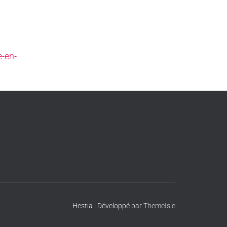
e-en-
Hestia | Développé par
ThemeIsle