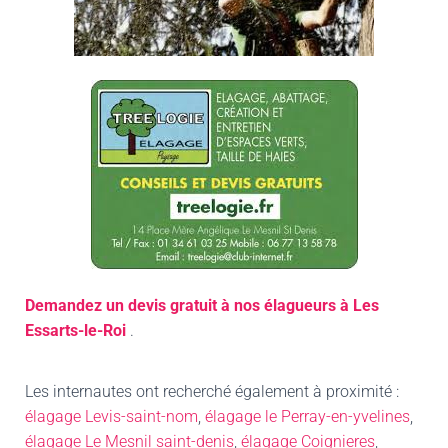
Demandez un devis gratuit à nos élagueurs à Les
Essarts-le-Roi
.
Les internautes ont recherché également à proximité :
élagage Levis-saint-nom
,
élagage le Perray-en-yvelines
,
élagage Le Mesnil saint-denis
,
élagage Coignieres
,