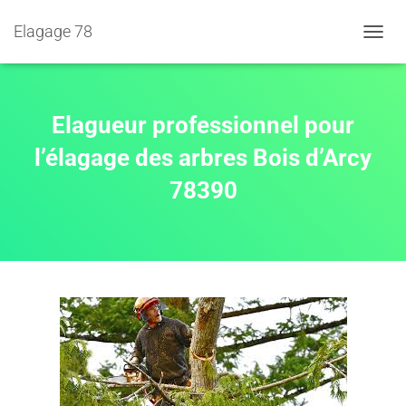
Elagage 78
D
É
P
L
I
Elagueur professionnel pour
E
R
l’élagage des arbres Bois d’Arcy
L
78390
A
N
A
V
I
G
A
T
I
O
N